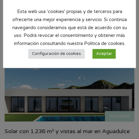
Piso de 4 dormitorios en el centro de El Ejido
Esta web usa 'cookies' propias y de terceros para
frente a calle Iglesia
ofrecerte una mejor experiencia y servicio. Si continúa
¿Te gustaría vivir en una de las mejores zonas de El Ejido?…
M
navegando consideramos que está de acuerdo con su
ÁS INFORMACIÓN
uso. Podrá revocar el consentimiento y obtener más
información consultando nuestra Política de cookies.
Configuración de cookies
Aceptar
325.000€
Solar con 1.236 m² y vistas al mar en Aguadulce