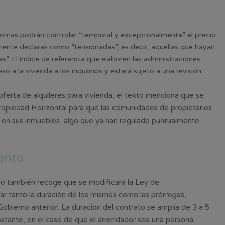
mas podrán controlar “temporal y excepcionalmente” el precio
amente declaras como “tensionadas”, es decir, aquellas que hayan
s”. El índice de referencia que elaboren las administraciones
o a la vivienda a los inquilinos y estará sujeto a una revisión
oferta de alquileres para vivienda, el texto menciona que se
Propiedad Horizontal para que las comunidades de propietarios
co en sus inmuebles, algo que ya han regulado puntualmente
ento
rdo también recoge que se modificará la Ley de
r tanto la duración de los mismos como las prórrogas,
obierno anterior. La duración del contrato se amplía de 3 a 5
obstante, en el caso de que el arrendador sea una persona