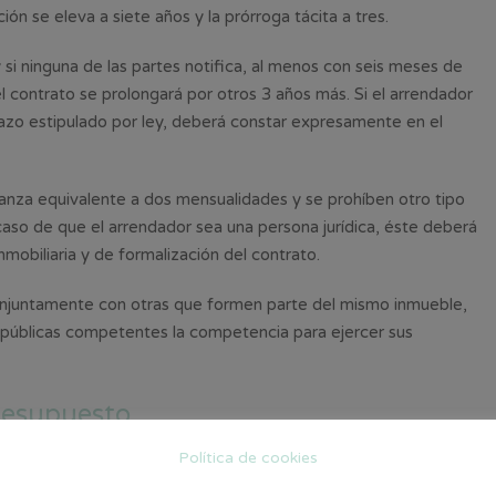
ación se eleva a siete años y la prórroga tácita a tres.
 si ninguna de las partes notifica, al menos con seis meses de
el contrato se prolongará por otros 3 años más. Si el arrendador
lazo estipulado por ley, deberá constar expresamente en el
nza equivalente a dos mensualidades y se prohíben otro tipo
caso de que el arrendador sea una persona jurídica, éste deberá
nmobiliaria y de formalización del contrato.
conjuntamente con otras que formen parte del mismo inmueble,
s públicas competentes la competencia para ejercer sus
resupuesto
Política de cookies
mero de viviendas con alquiler asequible en cuatro años para