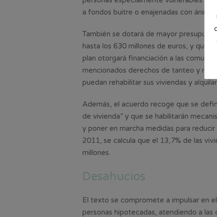
personas especialmente vulnerables y se
a fondos buitre o enajenadas con ánimo 
También se dotará de mayor presupuesto
hasta los 630 millones de euros, y que s
plan otorgará financiación a las comuni
mencionados derechos de tanteo y retra
puedan rehabilitar sus viviendas y alquila
Además, el acuerdo recoge que se defini
de vivienda” y que se habilitarán mecani
y poner en marcha medidas para reducir 
2011, se calcula que el 13,7% de las viv
millones.
Desahucios
El texto se compromete a impulsar en el
personas hipotecadas, atendiendo a las 