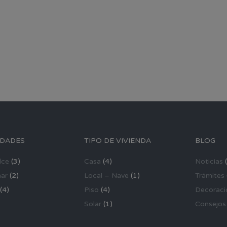
IDADES
TIPO DE VIVIENDA
BLOG
lce
(3)
Casa
(4)
Noticias
(
ar
(2)
Local – Nave
(1)
Trámites
(4)
Piso
(4)
Decoraci
Solar
(1)
Consejos