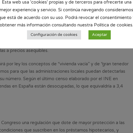
 prohibirá por ley que puedan ser vendidas o explotadas
Esta web usa 'cookies' propias y de terceros para ofrecerte una
de lucro.
mejor experiencia y servicio. Si continúa navegando consideramo
que está de acuerdo con su uso. Podrá revocar el consentimiento 
 al Plan Estatal de Vivienda, que aumentará un 38% en 2019
obtener más información consultando nuestra Política de cookies
e ampliará progresivamente hasta los 1.000 millones en 2021. El
Configuración de cookies
Aceptar
dades autónomas y ayuntamientos para que puedan ejercer los
cto, así como ayudas para que los pequeños propietarios
rlas a precios asequibles.
rá por ley los conceptos de “vivienda vacía” y de “gran tenedor
smos para que las administraciones locales puedan detectarlas
su número. Según el último censo elaborado por el INE en
iendas en España están desocupadas, lo que equivaldría a 3,4
 Congreso una regulación que dote de mayor protección a las
condiciones que suscriben en los préstamos hipotecarios, y