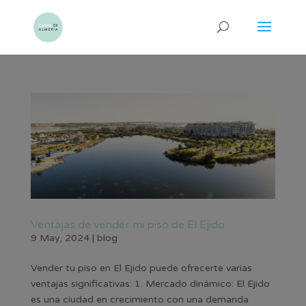
Ventajas de vender mi piso de El Ejido
9 May, 2024
|
blog
Vender tu piso en El Ejido puede ofrecerte varias
ventajas significativas: 1. Mercado dinámico: El Ejido
es una ciudad en crecimiento con una demanda