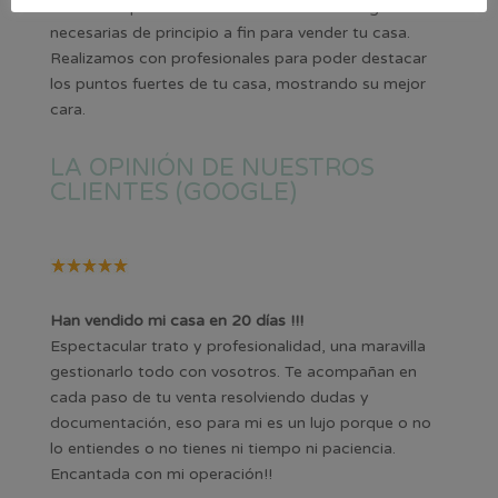
en todo el proceso de venta realizando las gestiones
necesarias de principio a fin para vender tu casa.
Realizamos con profesionales para poder destacar
los puntos fuertes de tu casa, mostrando su mejor
cara.
LA OPINIÓN DE NUESTROS
CLIENTES (GOOGLE)
Han vendido mi casa en 20 días !!!
Espectacular trato y profesionalidad, una maravilla
gestionarlo todo con vosotros. Te acompañan en
cada paso de tu venta resolviendo dudas y
documentación, eso para mi es un lujo porque o no
lo entiendes o no tienes ni tiempo ni paciencia.
Encantada con mi operación!!