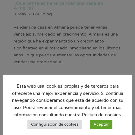
¿Qué ventajas tiene vender una casa en
Almería?
9 May, 2024
|
blog
Vender una casa en Almería puede tener varias
ventajas: 1. Mercado en crecimiento: Almería es una
región que ha experimentado un crecimiento
significativo en el mercado inmobiliario en los últimos
años, lo que puede aumentar las oportunidades de
vender una propiedad a...
¿Quieres vender tu casa?
Esta web usa 'cookies' propias y de terceros para
Llámanos 950 71 71 47
ofrecerte una mejor experiencia y servicio. Si continúa
navegando consideramos que está de acuerdo con su
uso. Podrá revocar el consentimiento y obtener más
Si quieres realizar la
venta de tu casa
confía en Casas
información consultando nuestra Política de cookies.
de Almería. Más de 20 años dedicados al sector
inmobiliario aportamos nuestra experiencia,
Configuración de cookies
Aceptar
honestidad, eficiencia y fiabilidad. Te acompañamos