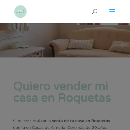
Quiero vender mi
casa en Roquetas
Si quieres realizar la
venta de tu casa en Roquetas
confía en Casas de Almería. Con más de 20 años