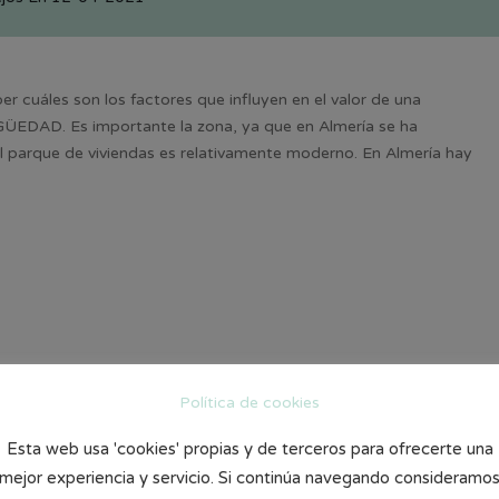
ber cuáles son los factores que influyen en el valor de una
IGÜEDAD. Es importante la zona, ya que en Almería se ha
l parque de viviendas es relativamente moderno. En Almería hay
Política de cookies
Esta web usa 'cookies' propias y de terceros para ofrecerte una
mejor experiencia y servicio. Si continúa navegando consideramo