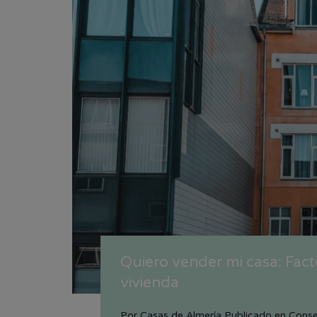
Quiero vender mi casa: Fact
vivienda
Por
Casas de Almería
Publicado en
Conse