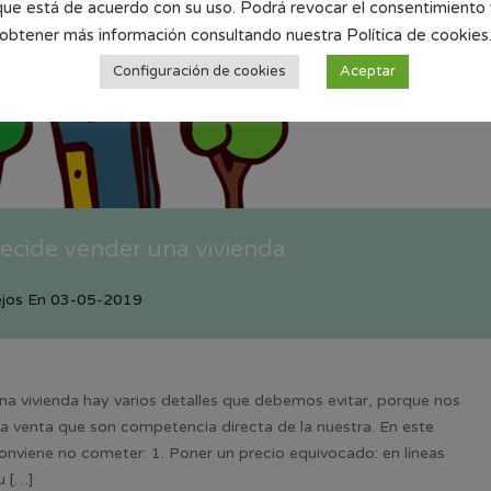
que está de acuerdo con su uso. Podrá revocar el consentimiento 
obtener más información consultando nuestra Política de cookies
Configuración de cookies
Aceptar
decide vender una vivienda
jos
En
03-05-2019
a vivienda hay varios detalles que debemos evitar, porque nos
la venta que son competencia directa de la nuestra. En este
nviene no cometer: 1. Poner un precio equivocado: en líneas
u […]